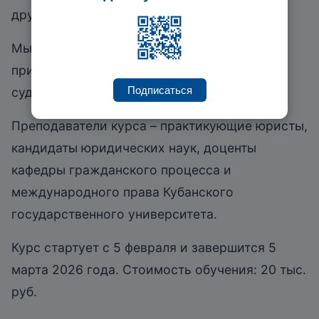
другие категории судебных дел.
Мы делаем акцент на практическое
применение знаний в современном
Подписаться
судопроизводстве.
Преподаватели курса – практикующие юристы,
кандидаты юридических наук, доценты
кафедры гражданского процесса и
международного права Кубанского
государственного университета.
Курс стартует с 5 февраля и завершится 5
марта 2026 года. Стоимость обучения: 20 тыс.
руб.