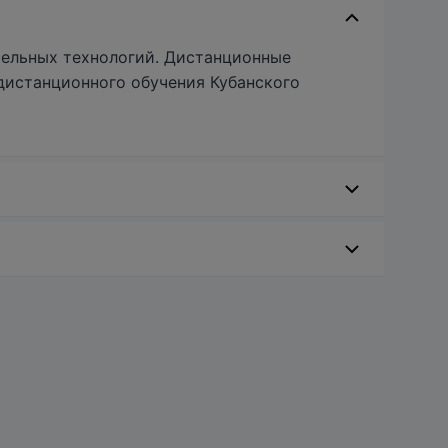
тельных технологий. Дистанционные
дистанционного обучения Кубанского
ое и подписанное поступающим (по форме).
истем и технологий в образовании
щего смену фамилии.
ый и подписанный со стороны заказчика (2
 ФГБОУ ВО «КубГУ»