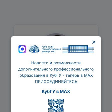
×
Новости и возможности
дополнительного профессионального
образования в КубГУ - теперь в МАХ
Лебедина Елена
ПРИСОЕДИНЯЙТЕСЬ
Владимировна
КубГУ в MAX
доцент кафедры информационных
систем и технологий в
образовании ИППК КубГУ