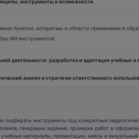
ринципы, инструменты и возможности
евые понятия, алгоритмы и области применения в обр
дбор ИИ-инструментов
ной деятельности: разработка и адаптация учебных и
тический анализ и стратегии ответственного использо
теля
 помощью нейросетей
азовании
тивных тестов и заданий
осетей в образовании
о подбирать инструменты под конкретные педагогичес
пользования ИИ в научно-педагогической деятельности
 планов, генерации заданий, проверки работ и оформл
учебные материалы, презентации, кейсы и визуальный