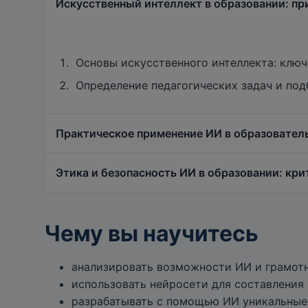
Искусственный интеллект в образовании: п
Основы искусственного интеллекта: ключ
Определение педагогических задач и по
Практическое применение ИИ в образователь
Этика и безопасность ИИ в образовании: кри
Автоматизация типовых задач преподава
Генерация образовательного контента с
Чему вы научитесь
Этические аспекты применения ИИ в обр
Персонализация обучения, создание адап
Риски и ограничения использования нейр
анализировать возможности ИИ и грамотн
Разработка стратегии ответственного ис
использовать нейросети для составления
разрабатывать с помощью ИИ уникальные 