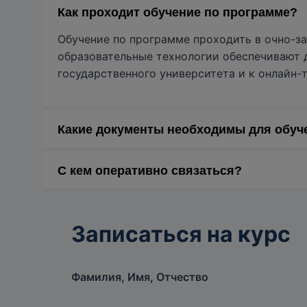
Как проходит обучение по программе?
Обучение по программе проходить в очно-з
образовательные технологии обеспечивают 
государственного университета и к онлайн-
Какие документы необходимы для обуч
1) Заявление на обучение с приложением (с
С кем оперативно связаться?
2) Копия диплома о высшем или среднем пр
3) Документ, удостоверяющий личность.
Елена Владимировна Истомина, канд. экон. 
4) При несовпадении фамилии в паспорте и
Института переподготовки и повышения кв
5) СНИЛС.
Записаться на курс
эл. почта: isto@ippk.kubsu.ru
6) Договор об образовании на обучение по 
экз.) (по форме).
Карина Владимировна Михалькевич, специал
Отправьте заявку здесь на сайте, и мы нап
тел.: 8(861) 99-21-730, внутр. 4642
Фамилия, Имя, Отчество