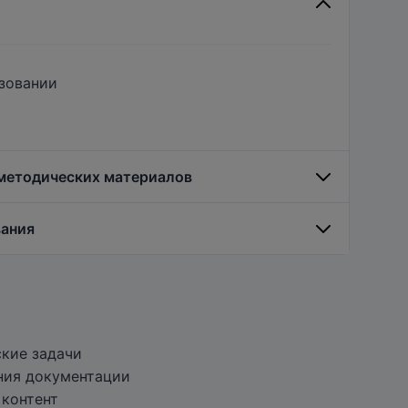
азовании
 методических материалов
вания
кие задачи
ения документации
 контент