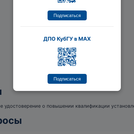
кандидат педагогических наук
Подписаться
ДПО КубГУ в MAX
Подписаться
и
те удостоверение о повышении квалификации установле
росы