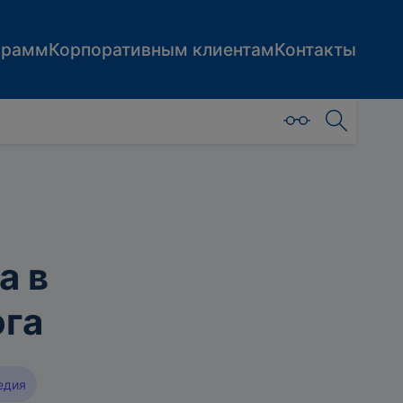
грамм
Корпоративным клиентам
Контакты
а в
ога
едия