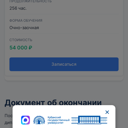
ПРОДОЛЖИТЕЛЬНОСТЬ
256 час.
ФОРМА ОБУЧЕНИЯ
Очно-заочная
СТОИМОСТЬ
54 000 ₽
Записаться
Документ об окончании
×
После успешного завершения курса вы получите
диплом о профессиональной переподготовке