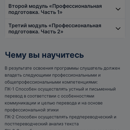
Второй модуль «Профессиональная
подготовка. Часть 1»
Третий модуль «Профессиональная
подготовка. Часть 2»
включает в себя в себя дисциплины,
направленные на овладение
общепрофессиональными и
Чему вы научитесь
включает в себя в себя дисциплины,
профессиональными компетенциями:
направленные на овладение
практический курс делового английского
В результате освоения программы слушатель должен
общепрофессиональными и
языка; теория и практика перевода;
владеть следующими профессиональными и
профессиональными компетенциями:
информационные и цифровые технологии в
общепрофессиональными компетенциями:
практикум по переводу официально-деловой
переводе; практикум по устному переводу.
ПК-1 Способен осуществлять устный и письменный
документации; кросс-культурный
перевод в соответствии с особенностями
менеджмент и профессиональная этика
коммуникации и целью перевода и на основе
переводчика; мастерство публичных
профессиональной этики
выступлений на английском языке. По
ПК-2 Способен осуществлять предпереводческий и
завершении третьего модуля слушатели
постпереводческий анализ текста
проходят итоговую аттестацию – сдают