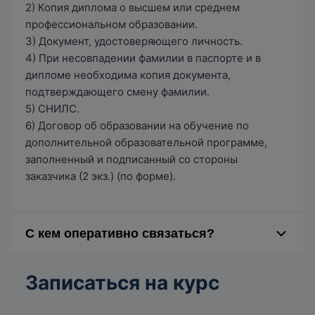
2) Копия диплома о высшем или среднем
профессиональном образовании.
3) Документ, удостоверяющего личность.
4) При несовпадении фамилии в паспорте и в
дипломе необходима копия документа,
подтверждающего смену фамилии.
5) СНИЛС.
6) Договор об образовании на обучение по
дополнительной образовательной программе,
заполненный и подписанный со стороны
заказчика (2 экз.) (по форме).
С кем оперативно связаться?
Овчинникова Мария Анатольевна —
преподаватель кафедры зоологии КубГУ (тел.: +7
Записаться на курс
918 480-20-20, электронная почта:
info@ippk.kubsu.ru)