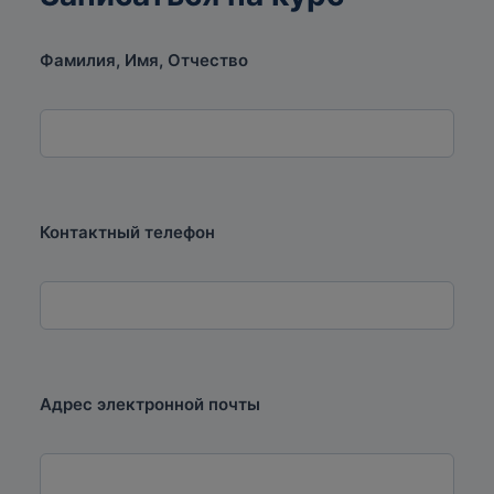
систем и технологий в образовании Института
переподготовки и повышения квалификации
Фамилия, Имя, Отчество
специалистов ФГБОУ ВО «КубГУ»/
isto@ippk.kubsu.ru
Контактный телефон
Адрес электронной почты