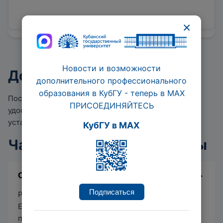
×
Новости и возможности
Документ об окончании
дополнительного профессионального
образования в КубГУ - теперь в МАХ
После успешного завершения курса вы получите
ПРИСОЕДИНЯЙТЕСЬ
удостоверение о повышении квалификации
установленного образца.
КубГУ в MAX
Часто задаваемые вопросы
С кем оперативно связаться?
Подписаться
Руководитель направления:
Елена Владимировна Ерохина, кандидат
психологических наук, доцент, кафедра