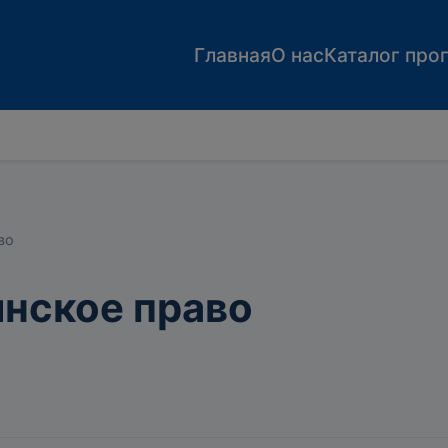
Главная
О нас
Каталог про
во
нское право