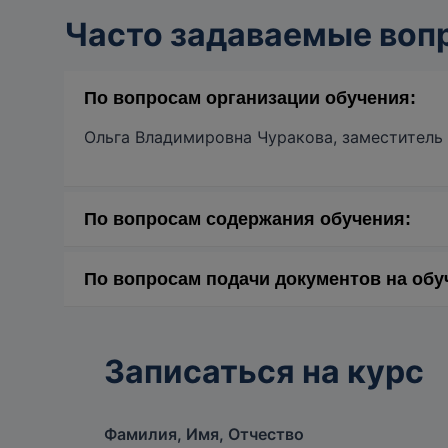
Часто задаваемые воп
По вопросам организации обучения:
Ольга Владимировна Чуракова, заместитель 
По вопросам содержания обучения:
Игорь Юрьевич Курин, координатор обучени
По вопросам подачи документов на обу
Хмырова
(+7 918 408-34-34)
Наталья Сергеевна Суетина, специалист по у
Записаться на курс
Фамилия, Имя, Отчество