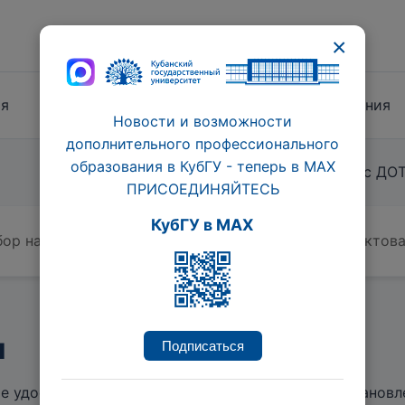
×
ия
Продолжительность
Форма обучения
Новости и возможности
дополнительного профессионального
образования в КубГУ - теперь в МАХ
72 час.
Очно-заочная с ДО
ПРИСОЕДИНЯЙТЕСЬ
КубГУ в MAX
бор на обучение. Начало обучения по мере комплектова
и
Подписаться
те удостоверение о повышении квалификации установле