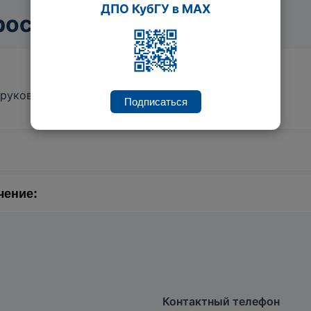
ДПО КубГУ в MAX
росы
руководителя ИППК (info@ippk.kubsu.ru)
Подписаться
я по дополнительным профессиональным программам от
чение:
чебно-методической работе ИППК (pr@ippk.kubsu.ru, 8(
Контактный телефон