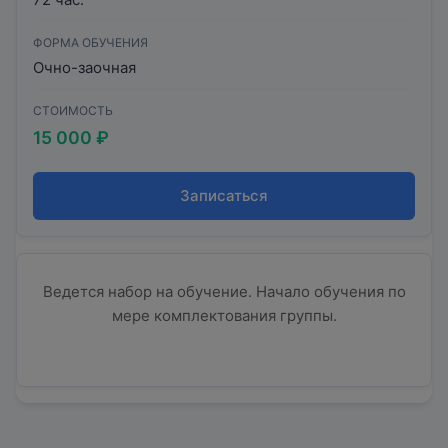
Психосоматические расстройства в практике
психологического консультирования.
ФОРМА ОБУЧЕНИЯ
Алгоритм работы с психосоматикой.
Очно-заочная
Виды психотерапии в практике клинического
СТОИМОСТЬ
психолога: когнитивно-поведенческая
15 000 ₽
психотерапия, гештальт-терапия, символ-
драма и арт-терапия.
Записаться
Ведется набор на обучение. Начало обучения по
мере комплектования группы.