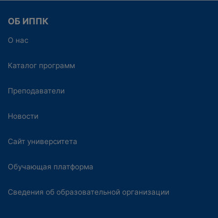
• Эл. почта: lyaba@ippk.kubsu.ru
ОБ ИППК
Руководитель программ: Ерохина Елена
Владимировна, кандидат психол. наук, доцент
О нас
кафедры управления образованием ИППК КубГУ
Методическое сопровождение: Ляба Виктория
Каталог программ
Сергеевна, специалист по УМР ИППК КубГУ
Преподаватели
Новости
Сайт университета
Обучающая платформа
Сведения об образовательной организации