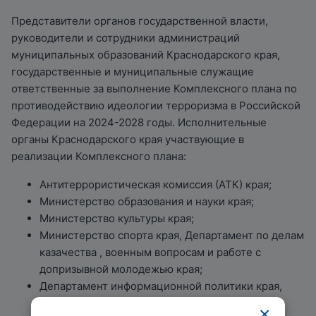
Представители органов государственной власти,
руководители и сотрудники администраций
муниципальных образований Краснодарского края,
государственные и муниципальные служащие
ответственные за выполнение Комплексного плана по
противодействию идеологии терроризма в Российской
Федерации на 2024-2028 годы. Исполнительные
органы Краснодарского края участвующие в
реализации Комплексного плана:
Антитеррористическая комиссия (АТК) края;
Министерство образования и науки края;
Министерство культуры края;
Министерство спорта края, Департамент по делам
казачества , военным вопросам и работе с
допризывной молодежью края;
Департамент информационной политики края,
Департамент молодежной политики края. И
×