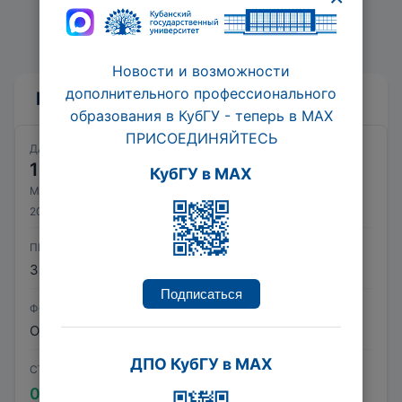
подчиненные им Органы местного
самоуправления.
Новости и возможности
дополнительного профессионального
Ближайшие даты курсов
образования в КубГУ - теперь в МАХ
ПРИСОЕДИНЯЙТЕСЬ
ДАТА НАЧАЛА
ДАТА ОКОНЧАНИЯ
12
21
КубГУ в MAX
МАЙ
МАЙ
2026
2026
ПРОДОЛЖИТЕЛЬНОСТЬ
36 час.
Подписаться
ФОРМА ОБУЧЕНИЯ
Очно-заочная с ДОТ
ДПО КубГУ в MAX
СТОИМОСТЬ
0 ₽