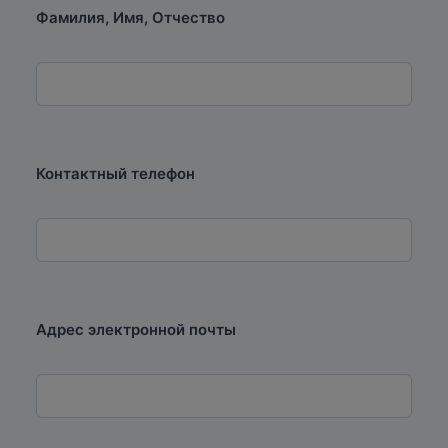
Фамилия, Имя, Отчество
Методист: Корнеева Ирина Николаевна
Тел.: (861) 21-99-587, 8(918)087-90-05
E-mail: korneevain@ippk.kubsu.ru
Контактный телефон
Адрес электронной почты