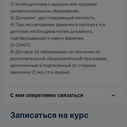
2) Копия диплома о высшем или среднем
профессиональном образовании.
3) Документ, удостоверяющий личность.
4) При несовпадении фамилии в паспорте и в
дипломе необходима копия документа,
подтверждающего смену фамилии.
5) СНИЛС.
6) Договор об образовании на обучение по
дополнительной образовательной программе,
заполненный и подписанный со стороны
заказчика (2 экз.) (по форме).
С кем оперативно связаться
Руководитель направления обучения: Ковалева
Анна Владимировна
Записаться на курс
Тел.: (861) 21-99-587
E-mail: kovaleva@ippk.kubsu.ru