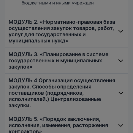
бюджетными и иными учрежден
МОДУЛЬ 2. «Нормативно-правовая база
осуществления закупок товаров, работ,
услуг для государственных и
муниципальных нужд»
МОДУЛЬ 3. «Планирование в системе
государственных и муниципальных
Противодействие коррупции в сфере
закупок»
государственных и муниципальных,
МОДУЛЬ 4 Организация осуществления
Российское законодательство об
закупок. Способы определения
организации размещения закупок на
Планирование в контрактной системе.
поставщиков (подрядчиков,
поставку товаров, выполнение работ,
Планы-графики.
исполнителей.) Централизованные
оказание услуг для государственных и
закупки.
Порядок установления начальной
муниципальных нужд
(максимальной) цены контракта. Методы
МОДУЛЬ 5. «Порядок заключения,
Применение антимонопольного
обоснования начальной (максимальной)
исполнения, изменения, расторжения
законодательства в сфере закупок
цены контракта.
Преференции субъектам малого
контрактов»