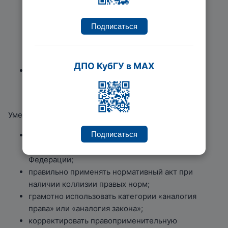
гражданского права, правовое
регулирование права собственности и иных
Подписаться
вещных прав, характеристику
отдельных видов договорных и внедоговорных
обязательств;
ДПО КубГУ в MAX
банкротство, процедуры банкротства, статус
арбитражного управляющего,
арбитражный процесс, гражданский процесс.
Уметь:
Подписаться
бегло ориентироваться в основном объеме
законодательства Российской
Федерации;
правильно применять нормативный акт при
наличии коллизии правых норм;
грамотно использовать категории «аналогия
права» или «аналогия закона»;
корректировать правоприменительную