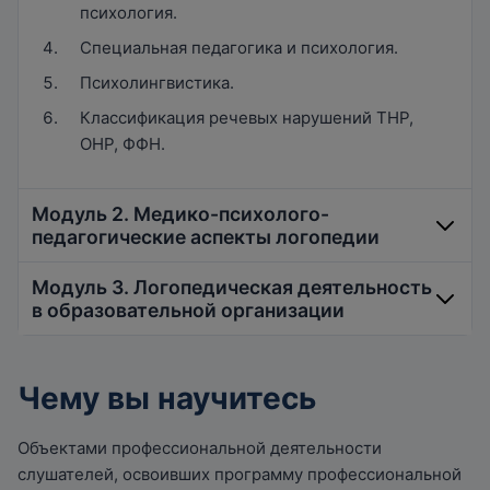
психология.
Специальная педагогика и психология.
Психолингвистика.
Классификация речевых нарушений ТНР,
ОНР, ФФН.
Модуль 2. Медико-психолого-
педагогические аспекты логопедии
Модуль 3. Логопедическая деятельность
в образовательной организации
Основы психогенетики.
Неврологические основы логопедии
Чему вы научитесь
Психопатология детского возраста.
Нормативно-правовое обеспечение
деятельности логопеда в системе
Клиника интеллектуальных нарушений
Объектами профессиональной деятельности
образования.
Анатомия, физиология и патология органов
слушателей, освоивших программу профессиональной
Деятельность психолого-медико-