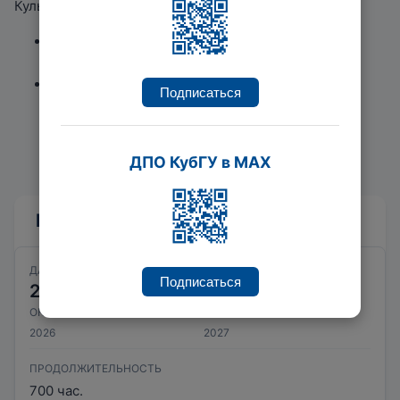
Культурно-просветительская деятельность:
формирование общей культуры лиц с
ограниченными возможностями здоровья;
реализация просветительских программ,
Подписаться
способствующих формированию в обществе
толерантного отношения к лицам с
ограниченными возможностями здоровья.
ДПО КубГУ в MAX
Ближайшие даты курсов
ДАТА НАЧАЛА
ДАТА ОКОНЧАНИЯ
Подписаться
20
30
ОКТЯБРЬ
ИЮНЬ
2026
2027
ПРОДОЛЖИТЕЛЬНОСТЬ
700 час.