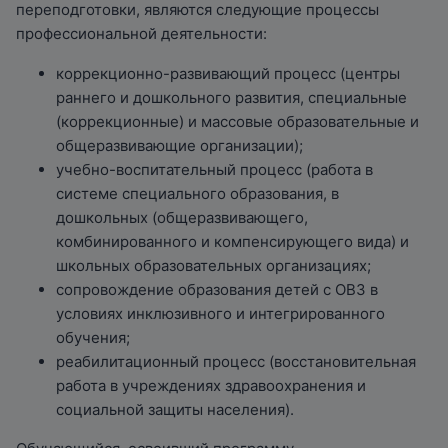
слуха, речи и зрения.
переподготовки, являются следующие процессы
педагогических комиссий (ПМПК) и
Речевые нарушения в клинико-
профессиональной деятельности:
психолого-педагогических консилиумов
педагогической классификации и методика
(ППк).
коррекционно-развивающий процесс (центры
их коррекции
раннего и дошкольного развития, специальные
Современные методики и технологии в
(коррекционные) и массовые образовательные и
логопедии.
общеразвивающие организации);
Цифровая образовательная среда в
учебно-воспитательный процесс (работа в
логопедической деятельности.
системе специального образования, в
Логопедическая работа при
дошкольных (общеразвивающего,
интеллектуальных нарушениях, сенсорных и
комбинированного и компенсирующего вида) и
двигательных дефектах, расстройстве
школьных образовательных организациях;
аутистического спектра.
сопровождение образования детей с ОВЗ в
условиях инклюзивного и интегрированного
обучения;
реабилитационный процесс (восстановительная
работа в учреждениях здравоохранения и
социальной защиты населения).