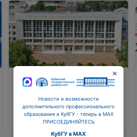
×
29.01.2026
Обучение в КубГУ по программам
профилактической
Новости и возможности
направленности
ФГБОУ ВО «Кубанский государственный
дополнительного профессионального
университет» в рамках исполнения
образования в КубГУ - теперь в МАХ
государственного задания Министерства
ПРИСОЕДИНЯЙТЕСЬ
науки и высшего образования Российской
Федерации организует широкий спектр…
КубГУ в MAX