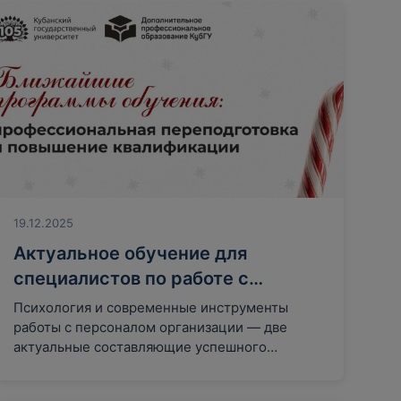
19.12.2025
Актуальное обучение для
специалистов по работе с
персоналом уже в начале
Психология и современные инструменты
февраля 2026!
работы с персоналом организации — две
актуальные составляющие успешного
профессионального развития личности и
команды, нацеленные на выполнение…