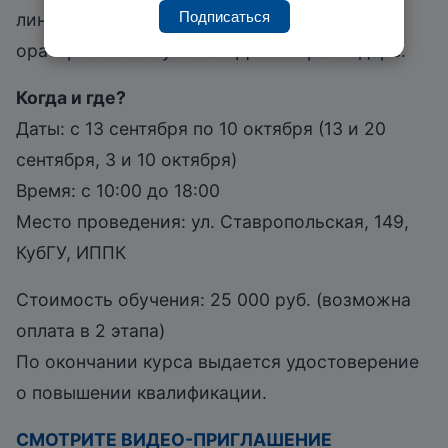
Подписаться
лингвопсихолог, основатель школы
ораторского искусства «ДА!» в Краснодаре.
Когда и где?
Даты: с 13 сентября по 10 октября (13 и 20
сентября, 3 и 10 октября)
Время: с 10:00 до 18:00
Место проведения: ул. Ставропольская, 149,
КубГУ, ИППК
Стоимость обучения: 25 000 руб. (возможна
оплата в 2 этапа)
По окончании курса выдается удостоверение
о повышении квалификации.
СМОТРИТЕ ВИДЕО-ПРИГЛАШЕНИЕ