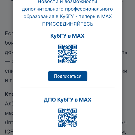
Новости и возможности
дополнительного профессионального
встречах, переговорах и публичных
образования в КубГУ - теперь в МАХ
выступлениях
ПРИСОЕДИНЯЙТЕСЬ
Если вам сложно быть услышанным, вы
КубГУ в MAX
боитесь говорить уверенно, не можете
донести свою ценность или импровизировать
— этот курс для вас! А также для опытных
спикеров, которые хотят усилить свои навыки
Подписаться
и прокачать зону роста.
Кто проводит?
ДПО КубГУ в MAX
Алёна Дикопольцева — бизнес-тренер
международной сертификации ICBT
(International College of Business Trainers), коуч
ICF, специалист по публичным выступлениям,