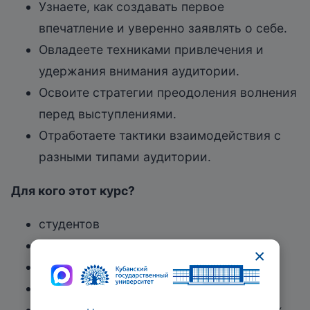
Узнаете, как создавать первое
впечатление и уверенно заявлять о себе.
Овладеете техниками привлечения и
удержания внимания аудитории.
Освоите стратегии преодоления волнения
перед выступлениями.
Отработаете тактики взаимодействия с
разными типами аудитории.
Для кого этот курс?
студентов
педагогов
×
предпринимателей
руководителей
всех, кто испытывает стресс на важных