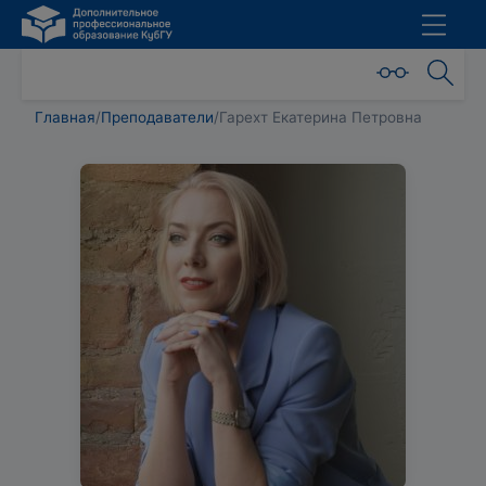
Главная
/
Преподаватели
/
Гарехт Екатерина Петровна