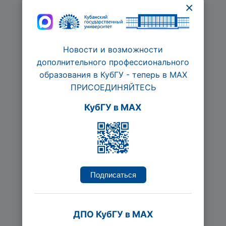
×
Новости и возможности
дополнительного профессионального
образования в КубГУ - теперь в МАХ
ПРИСОЕДИНЯЙТЕСЬ
КубГУ в MAX
Повышение эффективности
и прибыльности компании
через HR-инструменты
Ведется набор
72 час.
Подписаться
Подробнее
ДПО КубГУ в MAX