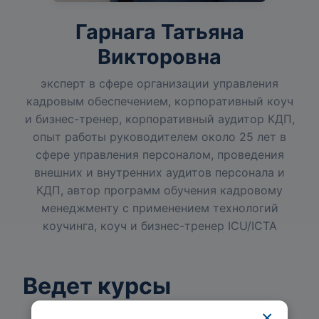
Гарнага Татьяна
Викторовна
эксперт в сфере организации управления
кадровым обеспечением, корпоративный коуч
и бизнес-тренер, корпоративный аудитор КДП,
опыт работы руководителем около 25 лет в
сфере управления персоналом, проведения
внешних и внутренних аудитов персонала и
КДП, автор программ обучения кадровому
менеджменту с применением технологий
коучинга, коуч и бизнес-тренер ICU/ICTA
Ведет курсы
×