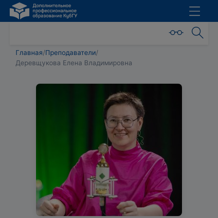
Главная
/
Преподаватели
/
Деревщукова Елена Владимировна