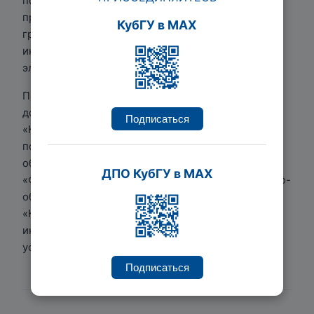
политических прав граждан, конституционно-
правовые аспекты формирования и развития
КубГУ в MAX
гражданского общества, правовая
институционализация гражданской активности,
электронная демократия.
Повышение квалификации: Факультет
дополнительного образования АНОО ВО
Подписаться
«Кубанский социально-экономический институт»
по программам «Педагог профессионального
образования (в области юриспруденции)»,
ДПО КубГУ в MAX
«Функционирование электронной информационно-
образовательной среды вуза», 2018 г.; ФГБОУ ВО
«КубГУ» по программе «Развитие электронной
информационно-образовательной среды вуза в
условиях цифровизации образования», 2021 г.
Подписаться