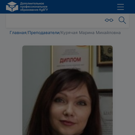
Главная
/
Преподаватели
/
Курячая Марина Михайловна