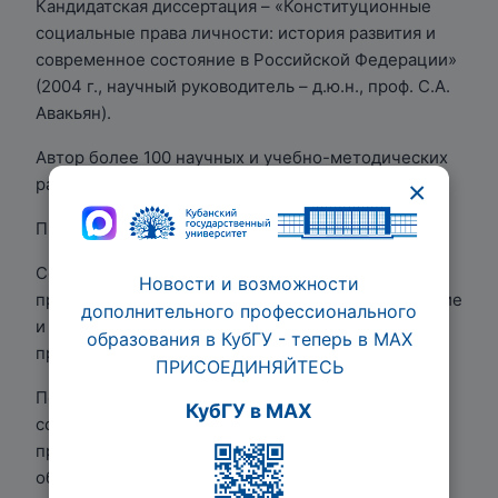
Кандидатская диссертация – «Конституционные
социальные права личности: история развития и
современное состояние в Российской Федерации»
(2004 г., научный руководитель – д.ю.н., проф. С.А.
Авакьян).
Автор более 100 научных и учебно-методических
работ.
×
Профиль автора на платформе eLIBRARY.
Сфера научных интересов: Реализация и защита
Новости и возможности
прав и свобод человека и гражданина, становление
дополнительного профессионального
и развитие Парламента Российской Федерации,
образования в КубГУ - теперь в МАХ
проблемы парламентаризма.
ПРИСОЕДИНЯЙТЕСЬ
Повышение квалификации: АНОО ВО «Кубанский
КубГУ в MAX
социально-экономический институт» по
программам «Педагог профессионального
образования (в области юриспруденции)»,